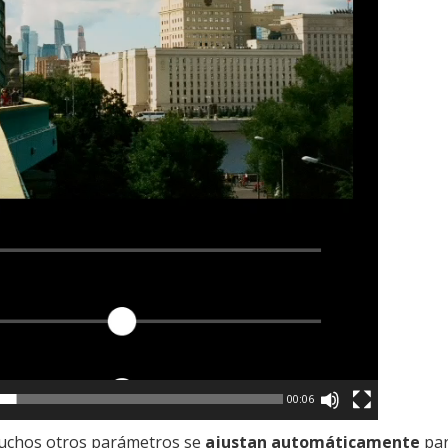
00:06
 muchos otros parámetros se
ajustan automáticamente
par