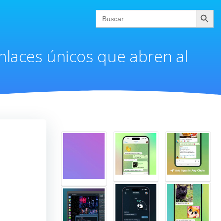
Buscar
Search
for:
nlaces únicos que abren al