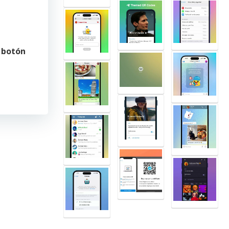
n
botón