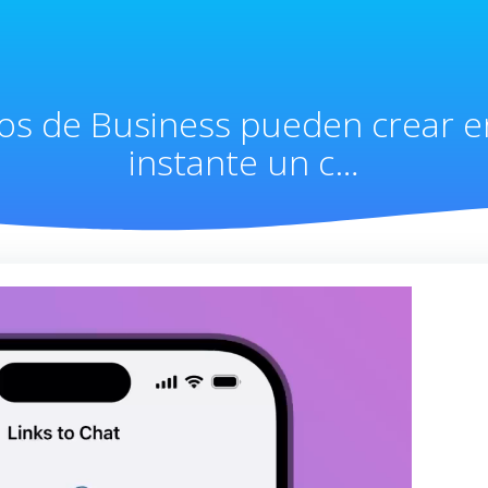
rios de Business pueden crear e
instante un c…