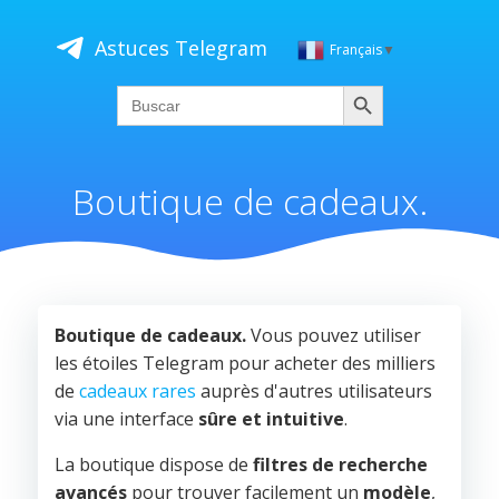
Saltar
al
Astuces Telegram
Français
▼
contenido
Buscar
Search
for:
Boutique de cadeaux.
Boutique de cadeaux.
Vous pouvez utiliser
les étoiles Telegram pour acheter des milliers
de
cadeaux rares
auprès d'autres utilisateurs
via une interface
sûre
et
intuitive
.
La boutique dispose de
filtres de recherche
avancés
pour trouver facilement un
modèle
,