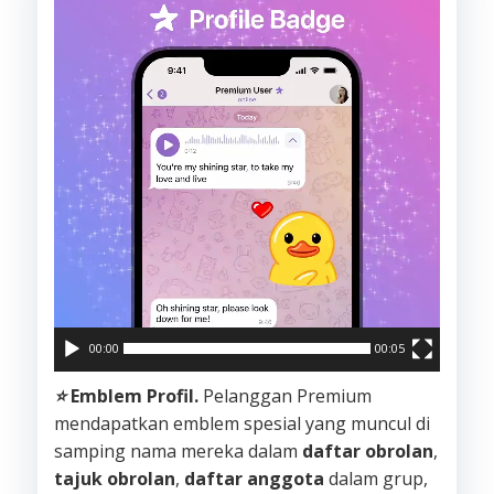
Video
00:00
00:05
⭐️
Emblem Profil.
Pelanggan Premium
mendapatkan emblem spesial yang muncul di
samping nama mereka dalam
daftar obrolan
,
tajuk obrolan
,
daftar anggota
dalam grup,