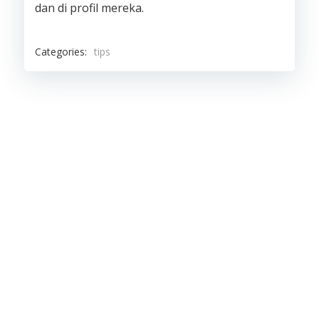
dan di profil mereka.
Categories:
tips