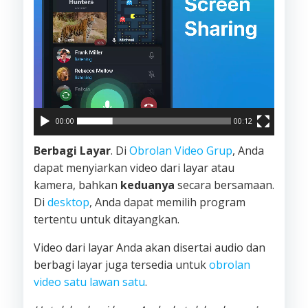
00:00
00:12
Berbagi Layar
. Di
Obrolan Video Grup
, Anda
dapat menyiarkan video dari layar atau
kamera, bahkan
keduanya
secara bersamaan.
Di
desktop
, Anda dapat memilih program
tertentu untuk ditayangkan.
Video dari layar Anda akan disertai audio dan
berbagi layar juga tersedia untuk
obrolan
video satu lawan satu
.