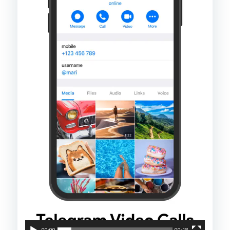
00:00
00:18