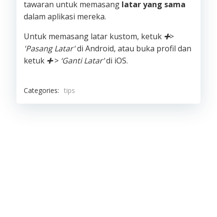
tawaran untuk memasang
latar yang sama
dalam aplikasi mereka.
Untuk memasang latar kustom, ketuk
➕
>
'Pasang Latar'
di Android, atau buka profil dan
ketuk
➕
>
‘Ganti Latar’
di iOS.
Categories:
tips