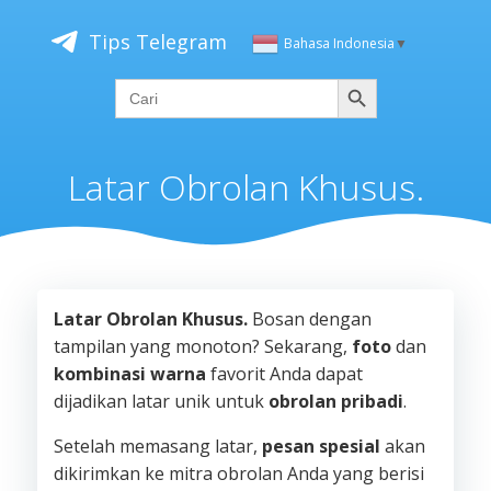
Skip
to
Tips Telegram
Bahasa Indonesia
▼
content
Cari
Search
for:
Latar Obrolan Khusus.
Latar Obrolan Khusus.
Bosan dengan
tampilan yang monoton? Sekarang,
foto
dan
kombinasi warna
favorit Anda dapat
dijadikan latar unik untuk
obrolan pribadi
.
Setelah memasang latar,
pesan spesial
akan
dikirimkan ke mitra obrolan Anda yang berisi