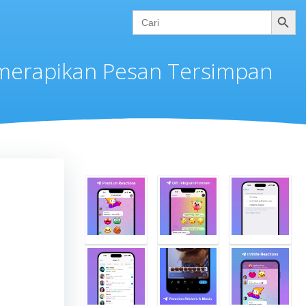
Cari
Search
for:
merapikan Pesan Tersimpan