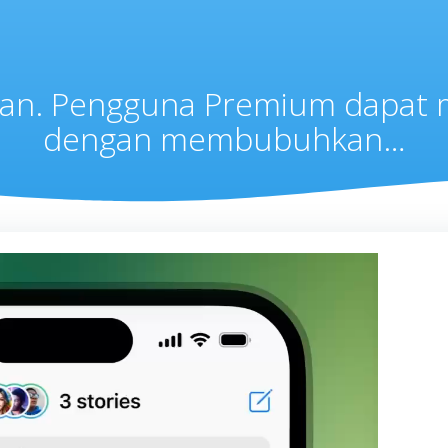
pan. Pengguna Premium dapat 
dengan membubuhkan…