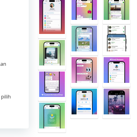
an
pilih