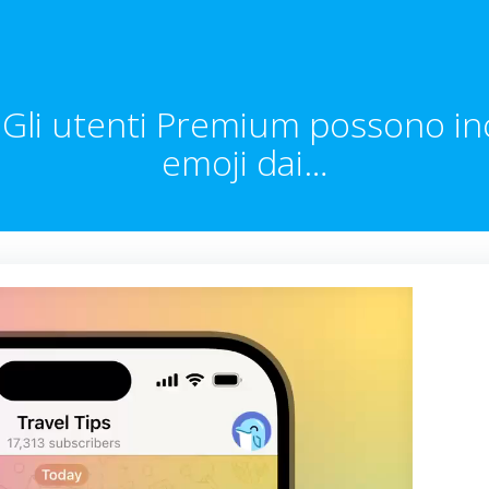
 Gli utenti Premium possono inc
emoji dai…