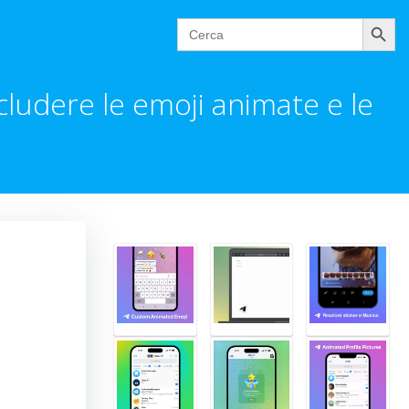
Cerca
Search
for:
ludere le emoji animate e le