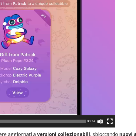
00:14
sere aggiornati a
versioni collezionabili
, sbloccando
nuovi 