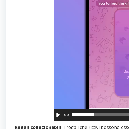
00:00
Regali collezionabili.
I regali che ricevi possono es