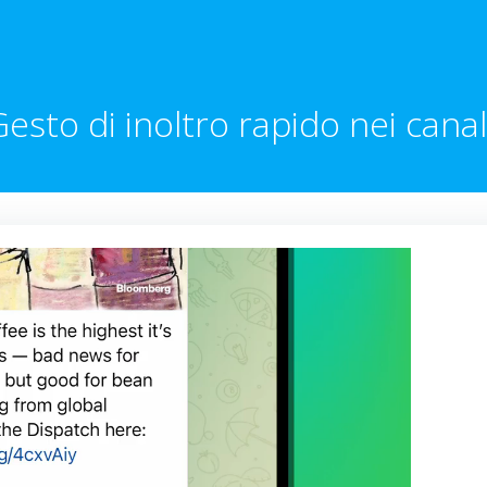
esto di inoltro rapido nei canal