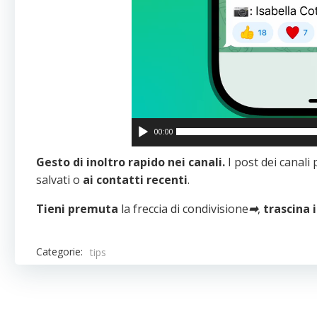
00:00
Gesto di inoltro rapido nei canali.
I post dei canal
salvati o
ai contatti recenti
.
Tieni premuta
la freccia di condivisione
➡
,
trascina i
Categorie:
tips