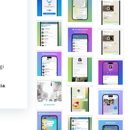
gi
cia
.