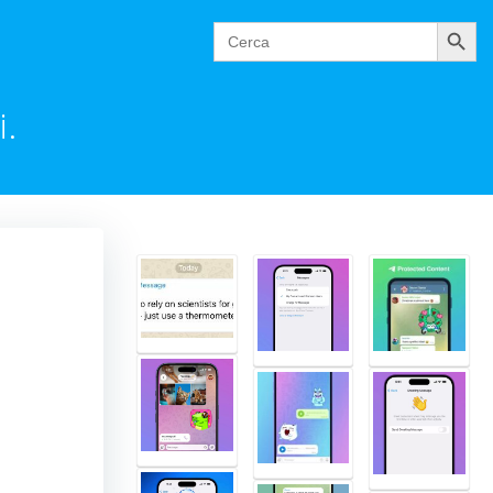
Cerca
Search
for:
i.