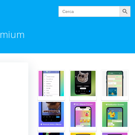
Cerca
Search
for:
remium