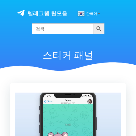
Skip
to
텔레그램 팁모음
한국어
▼
content
검색
Search
for:
스티커 패널
비
디
오
플
레
이