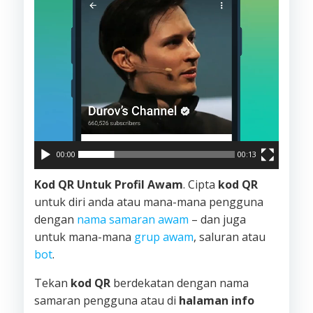
00:00
00:13
Kod QR Untuk Profil Awam
. Cipta
kod QR
untuk diri anda atau mana-mana pengguna
dengan
nama samaran awam
– dan juga
untuk mana-mana
grup awam
, saluran atau
bot
.
Tekan
kod QR
berdekatan dengan nama
samaran pengguna atau di
halaman info