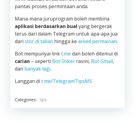
pantas proses permintaan anda.
Mana-mana juruprogram boleh membina
aplikasi berdasarkan bual
yang bergerak
terus dari dalam Telegram untuk apa-apa jua
dari
stor di talian
hingga ke
arked permainan
.
Bot mempunyai link
t.me
dan boleh ditemui di
carian
– seperti
Bot Stiker
rasmi,
Bot Gmail
,
dan
banyak lagi
.
Langgan di
t.me/TelegramTipsMS
Categories:
tips