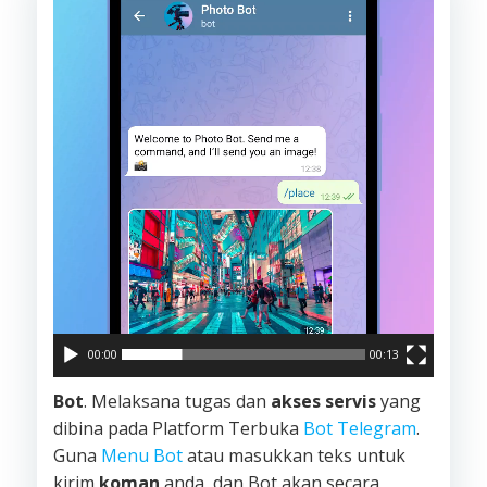
Pemain
Video
00:00
00:13
Bot
. Melaksana tugas dan
akses servis
yang
dibina pada Platform Terbuka
Bot Telegram
.
Guna
Menu Bot
atau masukkan teks untuk
kirim
koman
anda, dan Bot akan secara