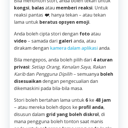
Bila menonton stori, anda boleh tekan untuk
kongsi
,
balas
atau
memberi reaksi
. Untuk
reaksi pantas
❤️
, hanya tekan – atau tekan
lama untuk
beratus opsyen emoji
.
Anda boleh cipta stori dengan
foto
atau
video
– samada dari
galeri
anda, atau
dirakam dengan
kamera dalam aplikasi
anda.
Bila mengepos, anda boleh pilih dari
4 aturan
privasi
:
Setiap Orang
,
Kenalan Saya
,
Rakan
Karib
dan
Pengguna Dipilih
– semuanya
boleh
disesuaikan
dengan pengecualian dan
dikemaskini pada bila-bila masa.
Stori boleh bertahan lama untuk
6
ke
48 jam
– atau mereka boleh dipos ke
profil anda
,
disusun dalam
grid yang boleh diskrol
, di
mana pengguna boleh tonton saat manis