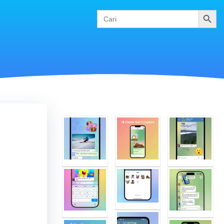
Cari
Search
for: