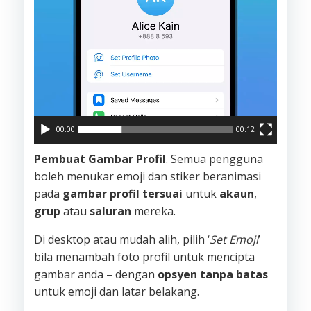
00:00
00:12
Pembuat Gambar Profil
. Semua pengguna
boleh menukar emoji dan stiker beranimasi
pada
gambar profil tersuai
untuk
akaun
,
grup
atau
saluran
mereka.
Di desktop atau mudah alih, pilih ‘
Set Emoji
’
bila menambah foto profil untuk mencipta
gambar anda – dengan
opsyen tanpa batas
untuk emoji dan latar belakang.