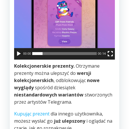
00:00
00:14
Kolekcjonerskie prezenty.
Otrzymane
prezenty można ulepszyć do
wersji
kolekcjonerskich
, odblokowując
nowe
wyglądy
spośród dziesiątek
niestandardowych wariantów
stworzonych
przez artystów Telegrama.
Kupując prezent
dla innego użytkownika,
możesz wysłać go
już ulepszony
i oglądać na
czacie, jak go rozpakowuje.