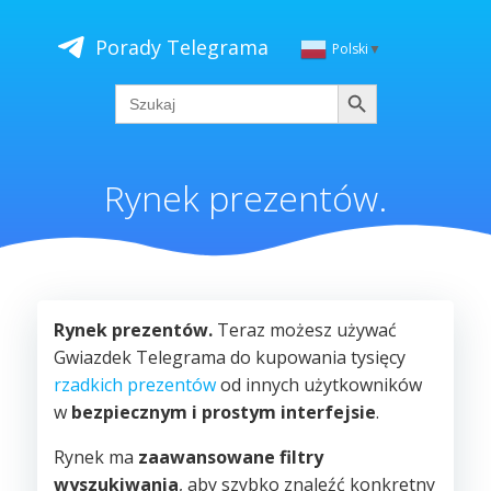
Skip
to
Porady Telegrama
Polski
▼
content
Szukaj
Search
for:
Rynek prezentów.
Rynek prezentów.
Teraz możesz używać
Gwiazdek Telegrama do kupowania tysięcy
rzadkich prezentów
od innych użytkowników
w
bezpiecznym i prostym interfejsie
.
Rynek ma
zaawansowane filtry
wyszukiwania
, aby szybko znaleźć konkretny