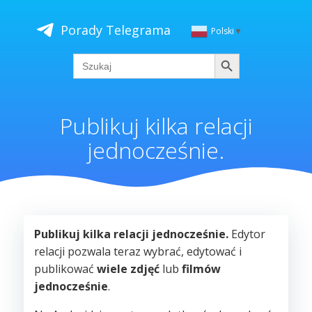
Skip
to
Porady Telegrama
Polski
▼
content
Szukaj
Search
for:
Publikuj kilka relacji
jednocześnie.
Publikuj kilka relacji jednocześnie.
Edytor
relacji pozwala teraz wybrać, edytować i
publikować
wiele zdjęć
lub
filmów
jednocześnie
.