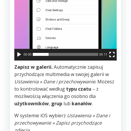
00:00
00:11
Zapisz w galerii.
Automatycznie zapisuj
przychodzące multimedia w swojej galerii w
Ustawienia » Dane i przechowywanie
. Możesz
to kontrolować według
typu czatu
– z
możliwością włączenia go osobno dla
użytkowników
,
grup
lub
kanałów
.
W systemie iOS wybierz
Ustawienia » Dane i
przechowywanie » Zapisz przychodzące
zdjęcia
.