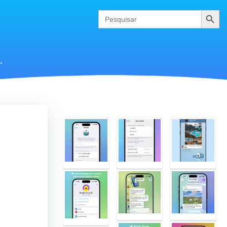
Pesquis
Search
for:
.