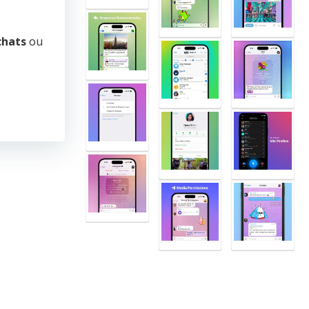
chats
ou