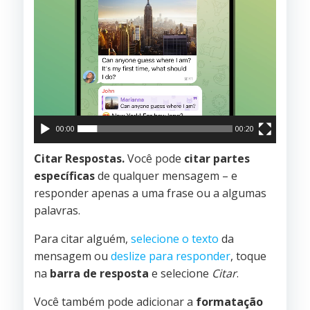
00:00
00:20
Citar Respostas.
Você pode
citar partes
específicas
de qualquer mensagem – e
responder apenas a uma frase ou a algumas
palavras.
Para citar alguém,
selecione o texto
da
mensagem ou
deslize para responder
, toque
na
barra de resposta
e selecione
Citar
.
Você também pode adicionar a
formatação