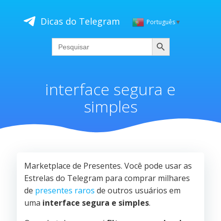
Skip
to
Dicas do Telegram
Português
▼
content
Pesquisar
Search
for:
interface segura e
simples
Marketplace de Presentes. Você pode usar as
Estrelas do Telegram para comprar milhares
de
presentes raros
de outros usuários em
uma
interface segura e simples
.