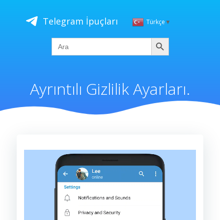
İçeriğe
geç
Telegram İpuçları
Türkçe
▼
Ara
Search
for:
Ayrıntılı Gizlilik Ayarları.
Video
oynatıcı