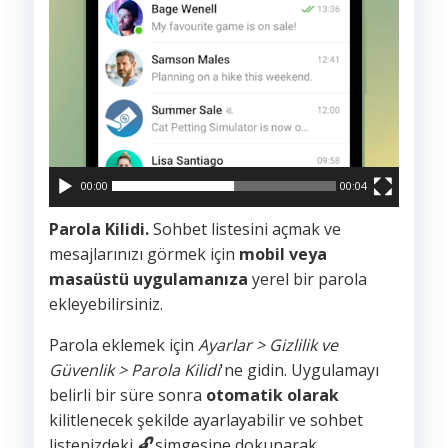
00:00
00:04
Parola Kilidi.
Sohbet listesini açmak ve
mesajlarınızı görmek için
mobil veya
masaüstü uygulamanıza
yerel bir parola
ekleyebilirsiniz.
Parola eklemek için
Ayarlar > Gizlilik ve
Güvenlik > Parola Kilidi
'ne gidin. Uygulamayı
belirli bir süre sonra
otomatik olarak
kilitlenecek şekilde ayarlayabilir ve sohbet
listenizdeki
🔓
simgesine dokunarak