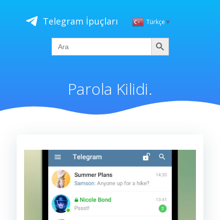
İçeriğe
geç
Telegram İpuçları
Türkçe
▼
Ara
Search
for:
Parola Kilidi.
Video
oynatıcı