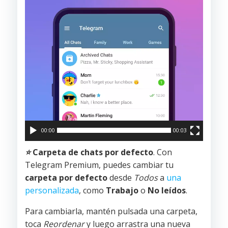
00:00
00:03
⭐️
Carpeta de chats por defecto
. Con
Telegram Premium, puedes cambiar tu
carpeta por defecto
desde
Todos
a
una
personalizada
, como
Trabajo
o
No leídos
.
Para cambiarla, mantén pulsada una carpeta,
toca
Reordenar
y luego arrastra una nueva