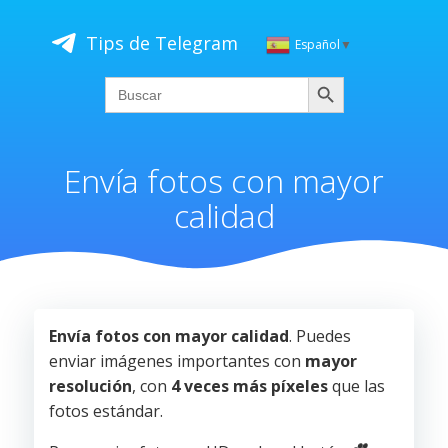
Saltar
al
Tips de Telegram
Español
▼
contenido
Buscar
Search
for:
Envía fotos con mayor
calidad
Envía fotos con mayor calidad
. Puedes
enviar imágenes importantes con
mayor
resolución
, con
4 veces más píxeles
que las
fotos estándar.