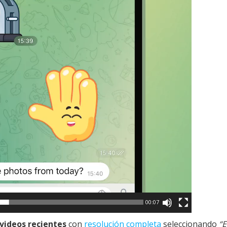
00:07
 videos recientes
con
resolución completa
seleccionando
“E