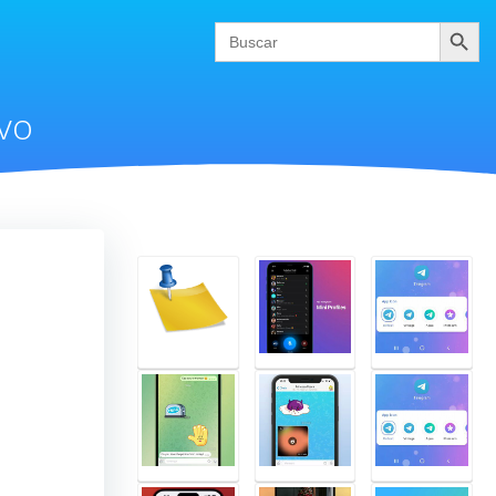
Buscar
Search
for:
vo