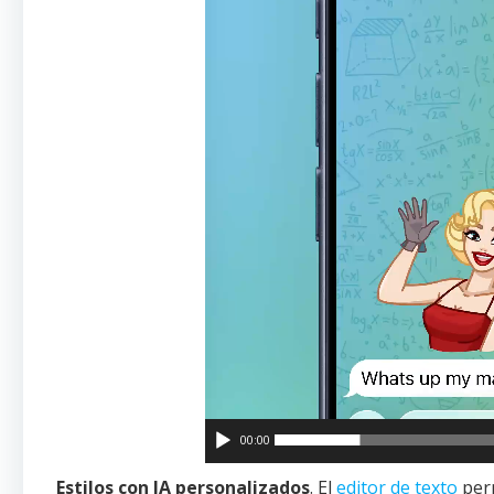
00:00
Estilos con IA personalizados
. El
editor de texto
perm