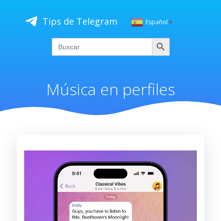
Saltar
al
Tips de Telegram
Español
▼
contenido
Buscar
Search
for:
Música en perfiles
Reproductor
de
vídeo