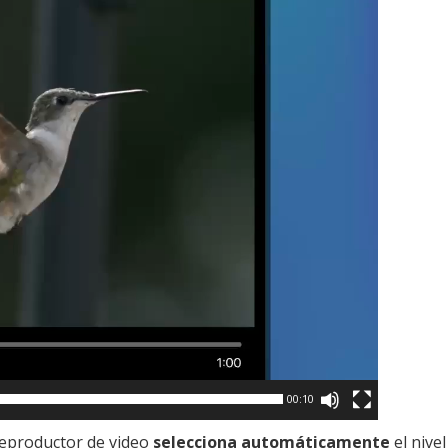
00:10
 reproductor de video
selecciona automáticamente
el nivel