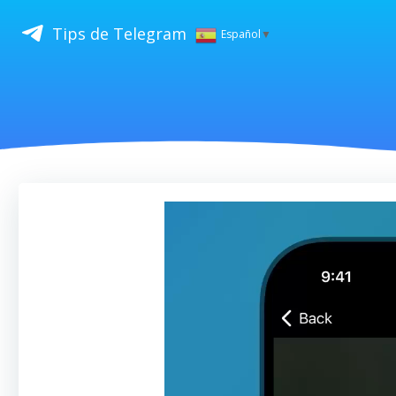
Saltar
al
Tips de Telegram
Español
▼
contenido
Reproductor
de
vídeo