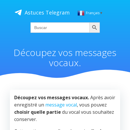
Saltar
al
Astuces Telegram
Français
▼
contenido
Buscar
Search
for:
Découpez vos messages
vocaux.
Découpez vos messages vocaux.
Après avoir
enregistré un
message vocal
, vous pouvez
choisir quelle
partie
du vocal vous souhaitez
conserver.