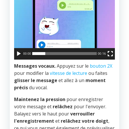
00:00
00:16
Messages vocaux.
Appuyez sur le
bouton 2X
pour modifier la
vitesse de lecture
ou faites
glisser le message
et allez à un
moment
précis
du vocal.
Maintenez la pression
pour enregistrer
votre message et
relâchez
pour l'envoyer.
Balayez vers le haut pour
verrouiller
l'enregistrement
et
relâchez votre doigt
,
ce qui vous permet également de prévisualiser