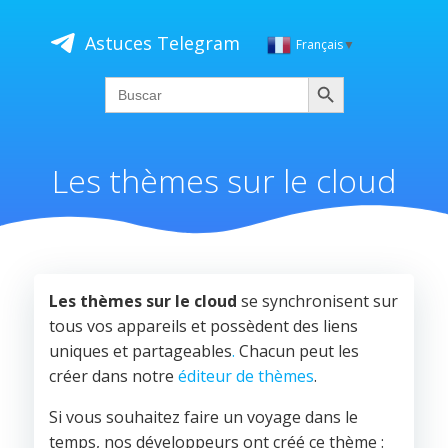
Saltar
al
Astuces Telegram
Français
▼
contenido
Buscar
Search
for:
Les thèmes sur le cloud
Les thèmes sur le cloud
se synchronisent sur
tous vos appareils et possèdent des liens
uniques et partageables
.
Chacun peut les
créer dans notre
éditeur de thèmes
.
Si vous souhaitez faire un voyage dans le
temps, nos développeurs ont créé ce thème :