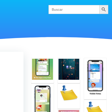
Buscar
Search
for: