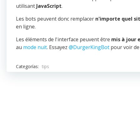
utilisant
JavaScript
.
Les bots peuvent donc remplacer
n'importe quel si
en ligne.
Les éléments de l'interface peuvent être
mis à jour 
au
mode nuit
. Essayez
@DurgerKingBot
pour voir de
Categorías:
tips