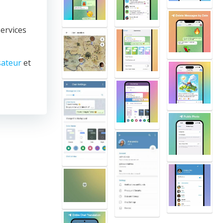
services
sateur
et