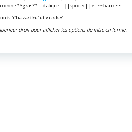
s comme **gras** __italique__ ||spoiler|| et ~~barré~~.
rcis `Chasse fixe` et «`code«`.
upérieur droit pour afficher les options de mise en forme.