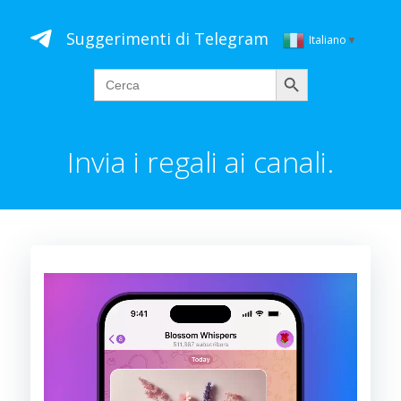
Vai
al
Suggerimenti di Telegram
Italiano
▼
contenuto
Cerca
Search
for:
Invia i regali ai canali.
Video
Player