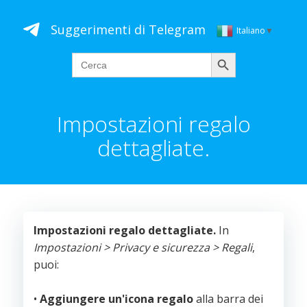
Vai
al
Suggerimenti di Telegram
Italiano
▼
contenuto
Cerca
Search
for:
Impostazioni regalo
dettagliate.
Impostazioni regalo dettagliate.
In
Impostazioni > Privacy e sicurezza > Regali
,
puoi:
•
Aggiungere un'icona regalo
alla barra dei