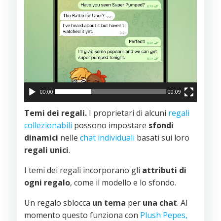
00:00
00:09
Temi dei regali.
I proprietari di alcuni
regali
collezionabili
possono impostare
sfondi
dinamici
nelle
chat individuali
basati sui loro
regali unici
.
I temi dei regali incorporano gli
attributi di
ogni regalo
, come il modello e lo sfondo.
Un regalo sblocca
un tema
per
una chat
. Al
momento questo funziona con
Plush Pepes,