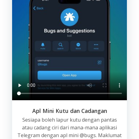
Apl Mini Kutu dan Cadangan
Sesiapa boleh lapur kutu dengan pantas
atau cadang ciri dari mana-mana aplikasi
Telegram dengan apl mini @bugs. Maklumat