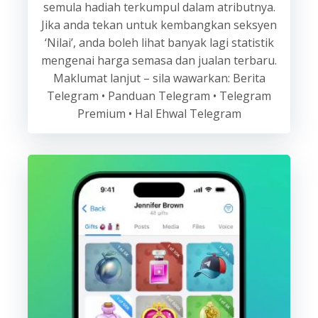
semula hadiah terkumpul dalam atributnya.
Jika anda tekan untuk kembangkan seksyen
‘Nilai’, anda boleh lihat banyak lagi statistik
mengenai harga semasa dan jualan terbaru.
Maklumat lanjut – sila wawarkan: Berita
Telegram • Panduan Telegram • Telegram
Premium • Hal Ehwal Telegram