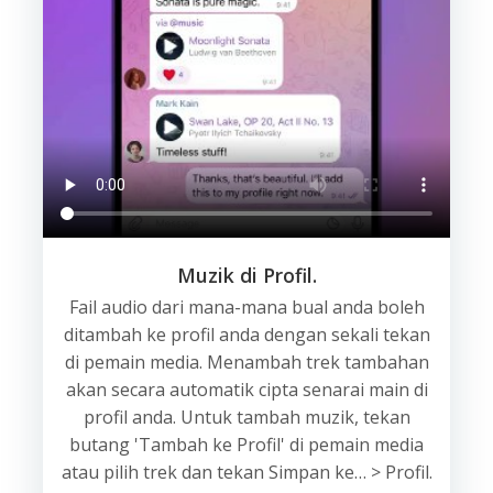
Muzik di Profil.
Fail audio dari mana-mana bual anda boleh
ditambah ke profil anda dengan sekali tekan
di pemain media. Menambah trek tambahan
akan secara automatik cipta senarai main di
profil anda. Untuk tambah muzik, tekan
butang 'Tambah ke Profil' di pemain media
atau pilih trek dan tekan Simpan ke… > Profil.