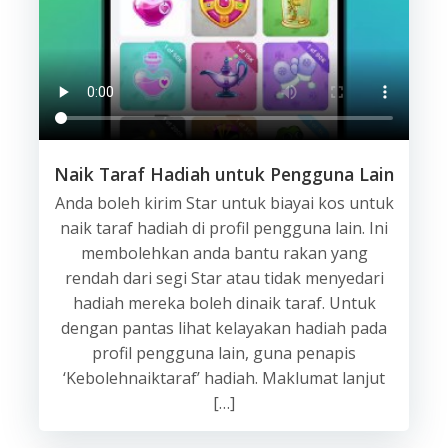
Naik Taraf Hadiah untuk Pengguna Lain
Anda boleh kirim Star untuk biayai kos untuk
naik taraf hadiah di profil pengguna lain. Ini
membolehkan anda bantu rakan yang
rendah dari segi Star atau tidak menyedari
hadiah mereka boleh dinaik taraf. Untuk
dengan pantas lihat kelayakan hadiah pada
profil pengguna lain, guna penapis
‘Kebolehnaiktaraf’ hadiah. Maklumat lanjut
[…]