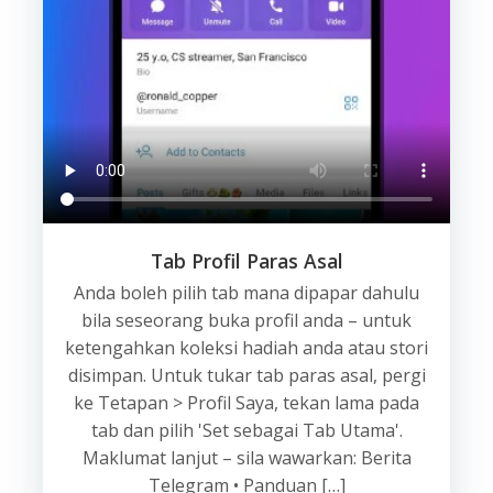
Tab Profil Paras Asal
Anda boleh pilih tab mana dipapar dahulu
bila seseorang buka profil anda – untuk
ketengahkan koleksi hadiah anda atau stori
disimpan. Untuk tukar tab paras asal, pergi
ke Tetapan > Profil Saya, tekan lama pada
tab dan pilih 'Set sebagai Tab Utama'.
Maklumat lanjut – sila wawarkan: Berita
Telegram • Panduan […]