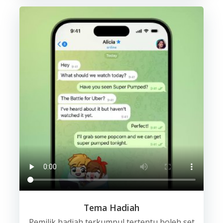
Tema Hadiah
Pemilik hadiah terkumpul tertentu boleh set