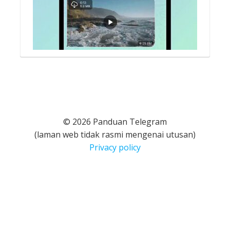
© 2026 Panduan Telegram
(laman web tidak rasmi mengenai utusan)
Privacy policy