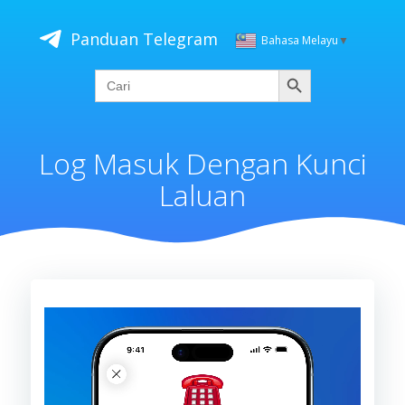
Skip
to
Panduan Telegram
Bahasa Melayu
▼
content
Cari
Search
for:
Log Masuk Dengan Kunci
Laluan
Pemain
Video