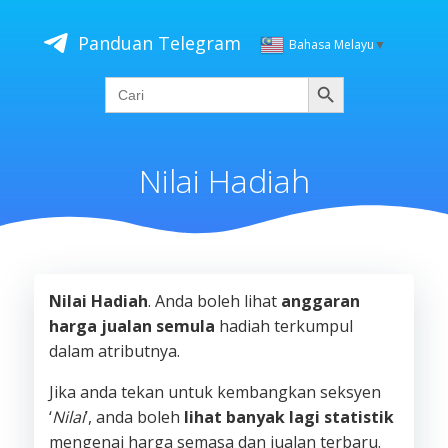
Skip
to
Panduan Telegram
Bahasa Melayu
▼
content
Cari
Search
for:
Nilai Hadiah
Nilai Hadiah
. Anda boleh lihat
anggaran
harga jualan semula
hadiah terkumpul
dalam atributnya.
Jika anda tekan untuk kembangkan seksyen
‘
Nilai
’, anda boleh
lihat banyak lagi statistik
mengenai harga semasa dan jualan terbaru.