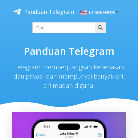
Skip
to
Panduan Telegram
Bahasa Melayu
▼
content
Cari
Search
for:
Panduan Telegram
Telegram memperjuangkan kebebasan
dan privasi, dan mempunyai banyak ciri-
ciri mudah diguna.