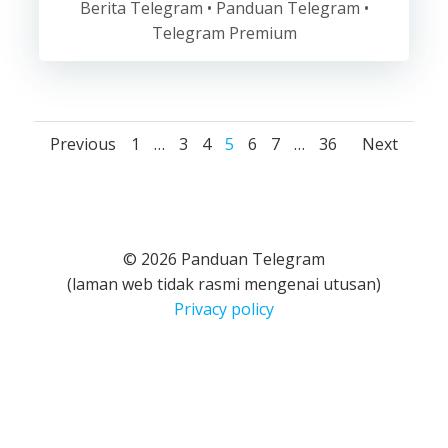
Berita Telegram • Panduan Telegram •
Telegram Premium
Posts
Posts
Posts
Page
Page
Page
Page
Page
Page
Page
Previous
1
…
3
4
5
6
7
…
36
Next
navigation
navigation
navig
© 2026 Panduan Telegram
(laman web tidak rasmi mengenai utusan)
Privacy policy