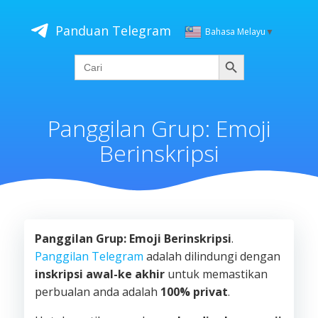
Skip
to
Panduan Telegram
Bahasa Melayu
▼
content
Cari
Search
for:
Panggilan Grup: Emoji
Berinskripsi
Panggilan Grup: Emoji Berinskripsi
.
Panggilan Telegram
adalah dilindungi dengan
inskripsi awal-ke akhir
untuk memastikan
perbualan anda adalah
100% privat
.