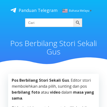
Skip
to
Panduan Telegram
Bahasa Melayu
▼
content
Cari
Search
for:
Pos Berbilang Stori Sekali
Gus
Pos Berbilang Stori Sekali Gus
. Editor stori
membolehkan anda pilih, sunting dan pos
berbilang foto
atau
video
dalam
masa yang
sama
.