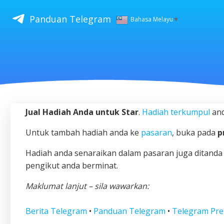
Skip
to
Panduan Telegram
Bahasa Melayu
▼
content
Jual Hadiah Anda untuk Star
.
Hadiah terkumpul
and
Untuk tambah hadiah anda ke
pasaran
, buka pada
p
Hadiah anda senaraikan dalam pasaran juga ditanda 
pengikut anda berminat.
Maklumat lanjut – sila wawarkan:
Berita Telegram
•
Panduan Telegram
•
Telegram Pr