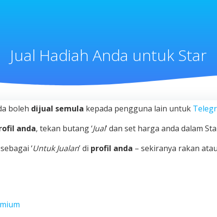
Jual Hadiah Anda untuk Star
a boleh
dijual semula
kepada pengguna lain untuk
Telegr
rofil anda
, tekan butang ‘
Jual
’ dan set harga anda dalam Sta
sebagai ‘
Untuk Jualan
’ di
profil anda
– sekiranya rakan ata
emium