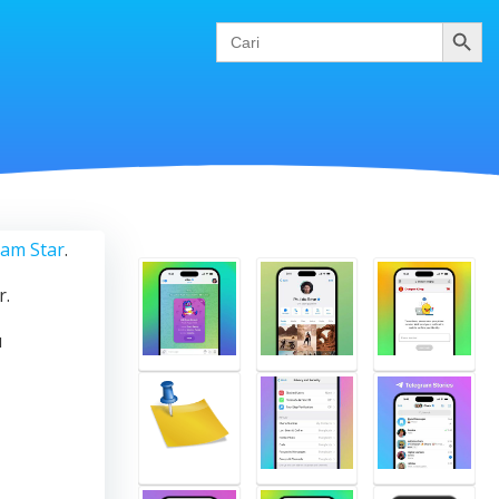
Cari
Search
for:
am Star
.
r.
u