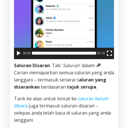
00:00
00:12
Saluran Disaran
. Tab '
Saluran
' dalam
🔎
Carian memaparkan semua saluran yang anda
langgani – termasuk senarai s
aluran yang
disarankan
berdasaran
tajuk serupa
.
Tarik ke atas untuk loncat ke
saluran belum
dibaca
juga termasuk saluran disaran –
selepas anda telah baca di saluran yang anda
langgani.