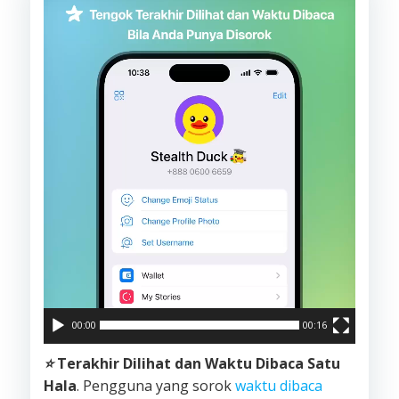
Pemain
Video
00:00
00:16
⭐️
Terakhir Dilihat dan Waktu Dibaca Satu
Hala
. Pengguna yang sorok
waktu dibaca