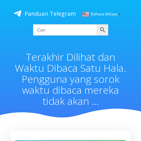
Skip
to
Panduan Telegram
Bahasa Melayu
▼
content
Cari
Search
for:
Terakhir Dilihat dan
Waktu Dibaca Satu Hala.
Pengguna yang sorok
waktu dibaca mereka
tidak akan …